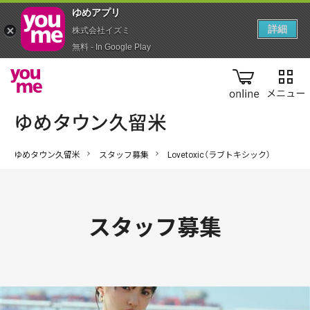
ゆめアプ‪リ‬
詳細
株式会社イズミ
無料 - In Google Play
online
ゆめタウン久留米
スタッフ募集
Lovetoxic（ラブトキシック）
スタッフ募集