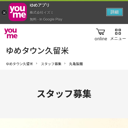
ゆめアプ‪リ‬
詳細
株式会社イズミ
無料 - In Google Play
online
ゆめタウン久留米
スタッフ募集
丸亀製麺
スタッフ募集