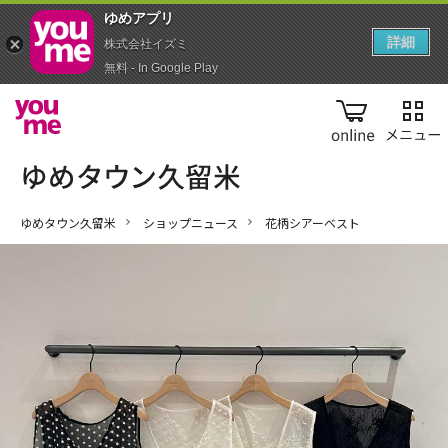
ゆめアプ‪リ‬
詳細
株式会社イズミ
無料 - In Google Play
online
ゆめタウン久留米
ショップニュース
花柄シアーベスト