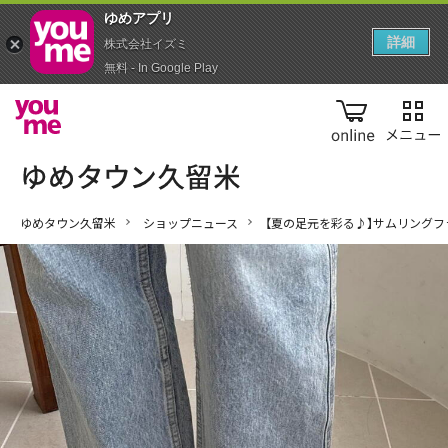
ゆめアプ‪リ‬
詳細
株式会社イズミ
無料 - In Google Play
online
ゆめタウン久留米
ショップニュース
【夏の足元を彩る♪】サムリングフ