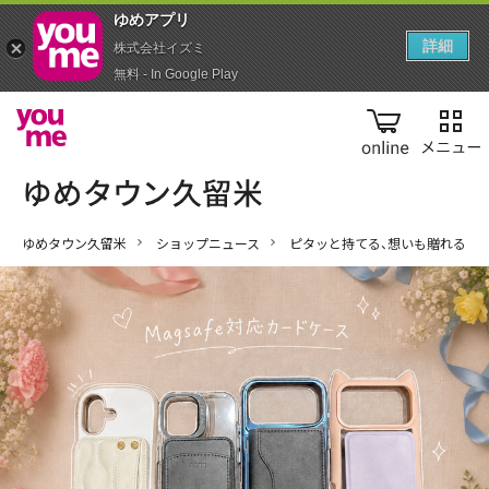
ゆめアプ‪リ‬
詳細
株式会社イズミ
無料 - In Google Play
online
ゆめタウン久留米
ショップニュース
ピタッと持てる、想いも贈れる