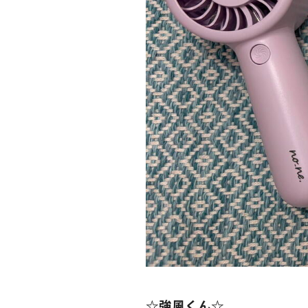
☆強風くん☆