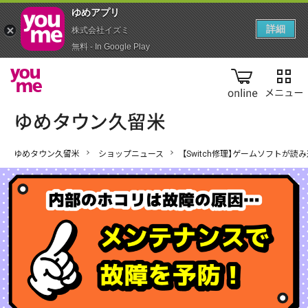
ゆめアプ‪リ‬
詳細
株式会社イズミ
無料 - In Google Play
online
ゆめタウン久留米
ショップニュース
【Switch修理】ゲームソフトが