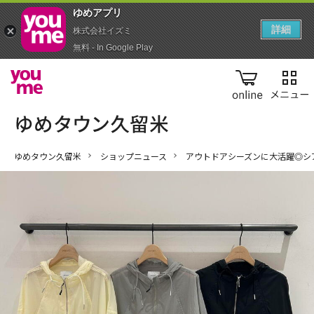
ゆめアプ‪リ‬
詳細
株式会社イズミ
無料 - In Google Play
online
ゆめタウン久留米
ショップニュース
アウトドアシーズンに大活躍◎シ