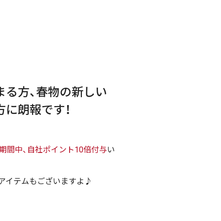
まる方、春物の新しい
方に朗報です！
土)の期間中、自社ポイント10倍付与
い
アイテムもございますよ♪