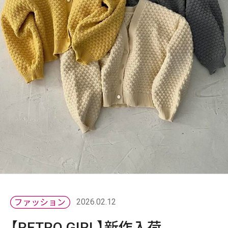
2026.02.12
【RETRO GIRL】新作入荷