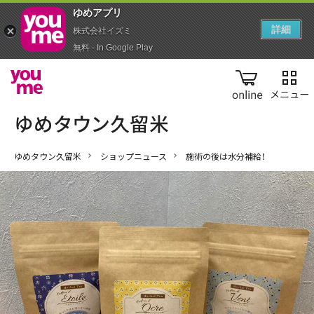
ゆめアプ‪リ‬
詳細
株式会社イズミ
無料 - In Google Play
online
ゆめタウン久留米
ショップニュース
施術の後は水分補給！