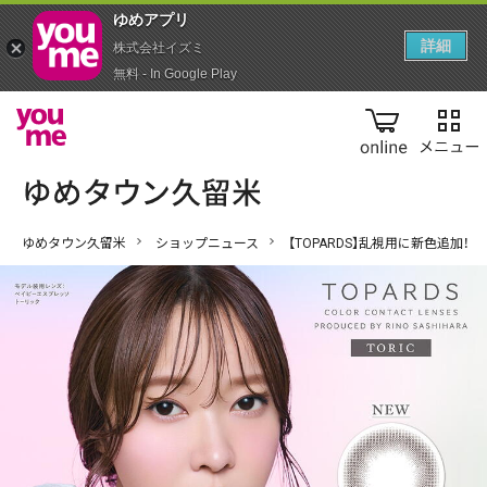
ゆめアプ‪リ‬
詳細
株式会社イズミ
無料 - In Google Play
online
ゆめタウン久留米
ショップニュース
【TOPARDS】乱視用に新色追加！