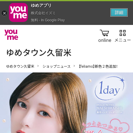
ゆめアプ‪リ‬
詳細
株式会社イズミ
無料 - In Google Play
online
ゆめタウン久留米
ショップニュース
【feliamo】新色２色追加！