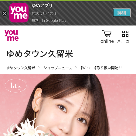
ゆめアプ‪リ‬
詳細
株式会社イズミ
無料 - In Google Play
online
ゆめタウン久留米
ショップニュース
【Winkuu】取り扱い開始！！