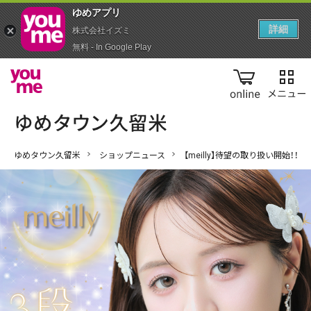
ゆめアプ‪リ‬
詳細
株式会社イズミ
無料 - In Google Play
online
ゆめタウン久留米
ショップニュース
【meilly】待望の取り扱い開始！！