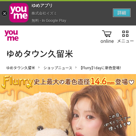
ゆめアプ‪リ‬
詳細
株式会社イズミ
無料 - In Google Play
online
ゆめタウン久留米
ショップニュース
【Flurry】1dayに新色登場！