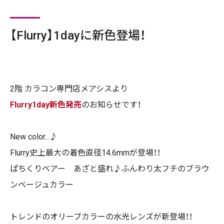
【Flurry】1dayに新色登場！
2
階 カラコン専門店メアシスより
Flurry1day新色発売
のお知らせです！
New color...♪
Flurry史上最大の着色直径14.6mmが登場！！
ぱちくりベアー あざと盛れ♪ふんわり太フチのブラウ
ンベージュカラー
トレンドのオリーブカラーの水光レンズが新登場！！