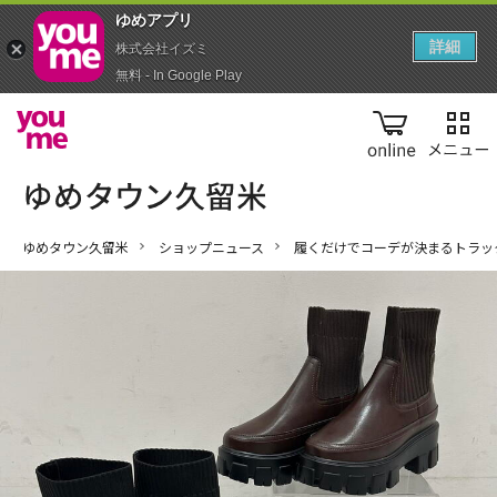
ゆめアプ‪リ‬
詳細
株式会社イズミ
無料 - In Google Play
online
ゆめタウン久留米
ショップニュース
履くだけでコーデが決まるトラッ