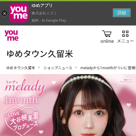
ゆめアプ‪リ‬
詳細
株式会社イズミ
無料 - In Google Play
online
ゆめタウン久留米
ショップニュース
meladyから1monthがついに登場