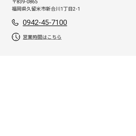
〒839-0865
福岡県久留米市新合川1丁目2-1
0942-45-7100
営業時間はこちら