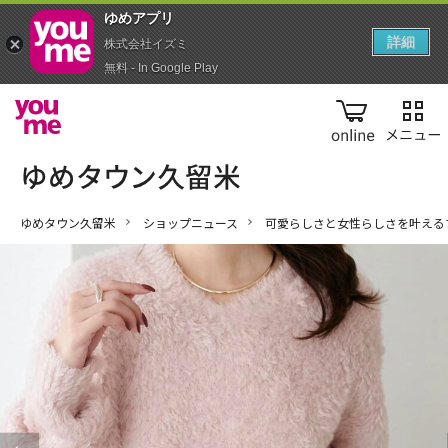
ゆめアプ‪リ‬
詳細
株式会社イズミ
無料 - In Google Play
online
ゆめタウン久留米
ショップニュース
可愛らしさと女性らしさを叶える