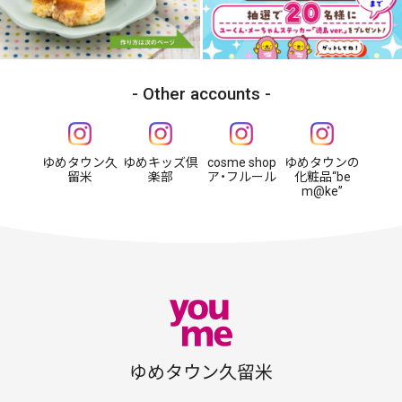
Other accounts
ゆめタウン久
ゆめキッズ倶
cosme shop
ゆめタウンの
留米
楽部
ア・フルール
化粧品“be
m@ke”
ゆめタウン久留米