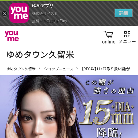
ゆめアプ‪リ‬
詳細
株式会社イズミ
無料 - In Google Play
online
ゆめタウン久留米
ショップニュース
【RESAY】11/27取り扱い開始！