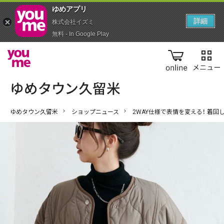
ゆめアプ‪リ‬
詳細
株式会社イズミ
無料 - In Google Play
online
ゆめタウン久留米
ショップニュース
2WAY仕様で表情を変える！ 着