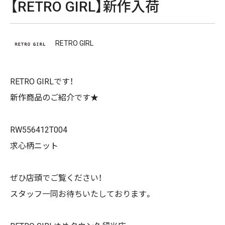
【RETRO GIRL】新作入荷
RETRO GIRL
RETRO GIRLです！
新作商品のご紹介です★
RW556412T004
求心柄ニット
ぜひ店頭でご覧ください！
スタッフ一同お待ちいたしております。