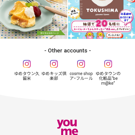
Other accounts
ゆめタウン久
ゆめキッズ倶
cosme shop
ゆめタウンの
留米
楽部
ア・フルール
化粧品“be
m@ke”