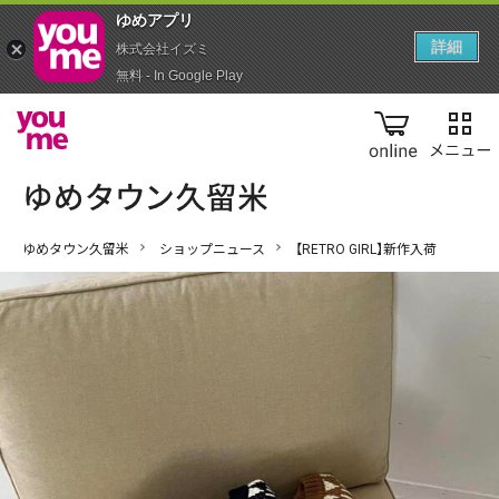
ゆめアプ‪リ‬
詳細
株式会社イズミ
無料 - In Google Play
online
ゆめタウン久留米
ショップニュース
【RETRO GIRL】新作入荷