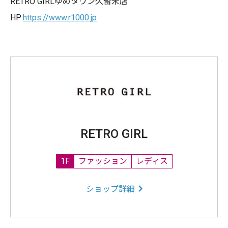
RETRO GIRLゆめタウン久留米店
HP:
https://www.r1000.jp
RETRO GIRL
1F
ファッション
レディス
ショップ詳細