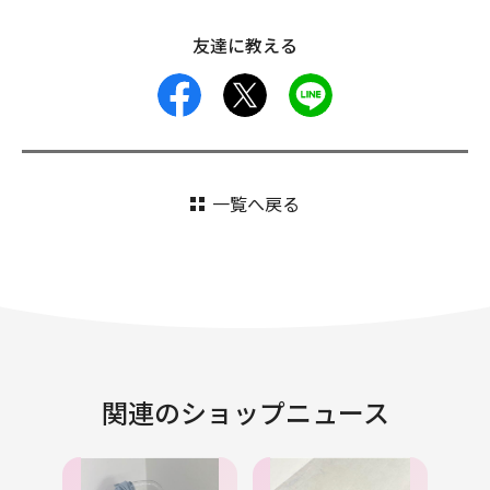
友達に教える
facebook
X
LINE
一覧へ戻る
関連のショップニュース