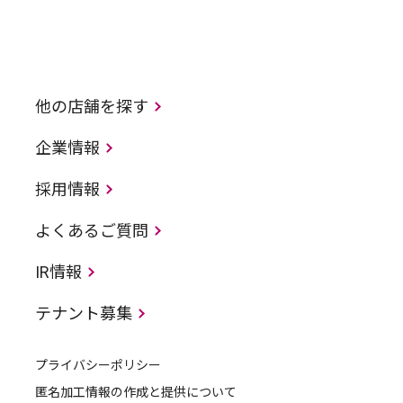
他の店舗を探す
企業情報
採用情報
よくあるご質問
IR情報
テナント募集
プライバシーポリシー
匿名加工情報の作成と提供について