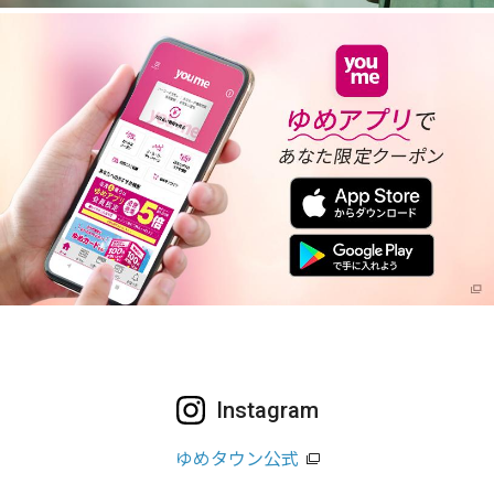
Instagram
ゆめタウン公式