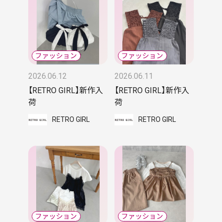
2026.06.12
2026.06.11
【RETRO GIRL】新作入
【RETRO GIRL】新作入
荷
荷
RETRO GIRL
RETRO GIRL