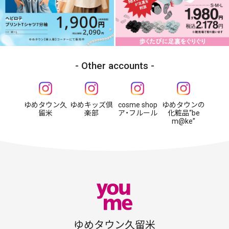
Other accounts
ゆめタウン久
ゆめキッズ倶
cosme shop
ゆめタウンの
留米
楽部
ア・フルール
化粧品“be
m@ke”
ゆめタウン久留米