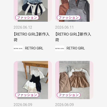
2026.06.12
2026.06.11
【RETRO GIRL】新作入
【RETRO GIRL】新作入
荷
荷
RETRO GIRL
RETRO GIRL
2026.06.09
2026.06.09