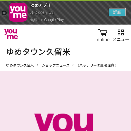
ゆめアプ‪リ‬
詳細
株式会社イズミ
無料 - In Google Play
online
ゆめタウン久留米
ショップニュース
！バッテリーの膨張注意！