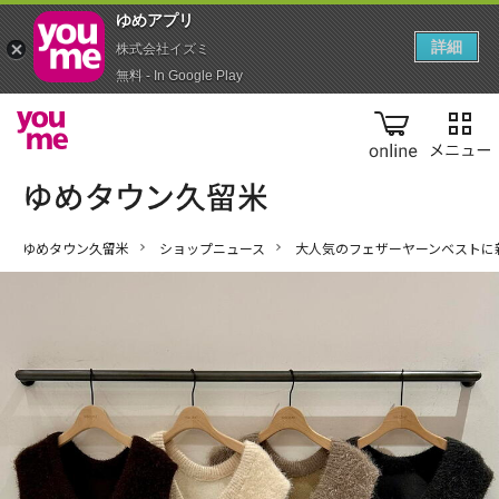
ゆめアプ‪リ‬
詳細
株式会社イズミ
無料 - In Google Play
online
ゆめタウン久留米
ショップニュース
大人気のフェザーヤーンベストに新