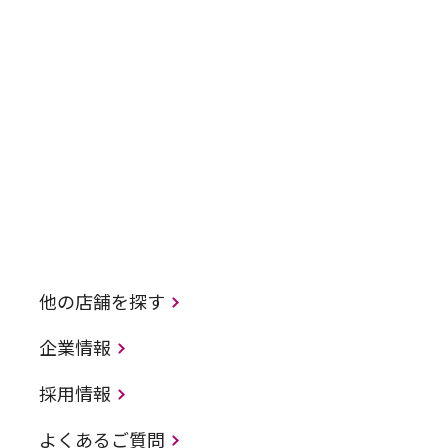
他の店舗を探す
企業情報
採用情報
よくあるご質問