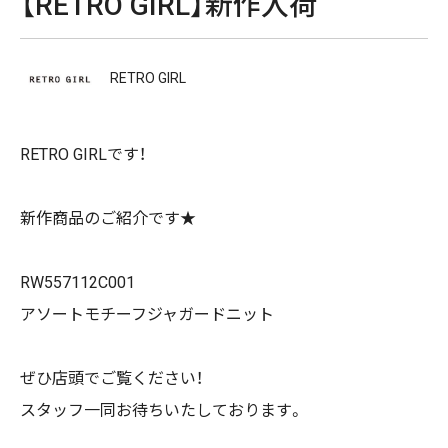
【RETRO GIRL】新作入荷
RETRO GIRL
RETRO GIRL
です！
新作商品のご紹介です★
RW557112C001
アソートモチーフジャガードニット
ぜひ店頭でご覧ください！
スタッフ一同お待ちいたしております。