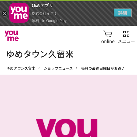
ゆめアプ‪リ‬
詳細
株式会社イズミ
無料 - In Google Play
online
ゆめタウン久留米
ショップニュース
毎月の最終日曜日がお得♪