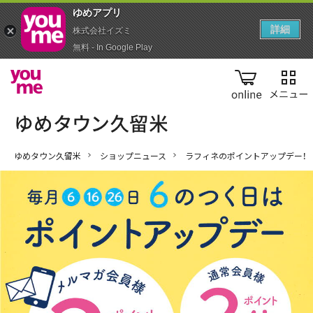
ゆめアプ‪リ‬
詳細
株式会社イズミ
無料 - In Google Play
online
ゆめタウン久留米
ショップニュース
ラフィネのポイントアップデー！