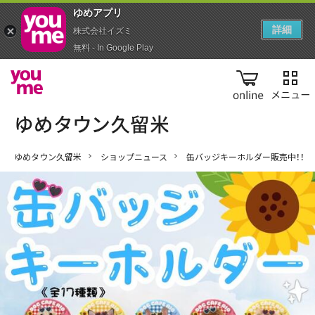
ゆめアプ‪リ‬
詳細
株式会社イズミ
無料 - In Google Play
online
ゆめタウン久留米
ショップニュース
缶バッジキーホルダー販売中！！