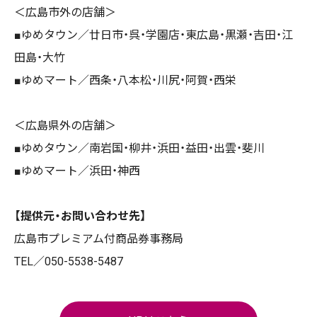
＜広島市外の店舗＞
■ゆめタウン／廿日市・呉・学園店・東広島・黒瀬・吉田・江
田島・大竹
■ゆめマート／
西条・
八本松・川尻・阿賀・西栄
＜広島県外の店舗＞
■ゆめタウン／南岩国・柳井・浜田・益田・出雲・斐川
■ゆめマート／浜田・神西
【提供元・お問い合わせ先】
広島市プレミアム付商品券事務局
TEL／050-5538-5487