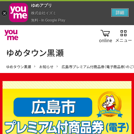
ゆめアプ‪リ‬
詳細
株式会社イズミ
無料 - In Google Play
online
ゆめタウン黒瀬
お知らせ
広島市プレミアム付商品券（電子商品券）のご