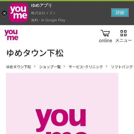
ゆめアプ‪リ‬
詳細
株式会社イズミ
無料 - In Google Play
online
ゆめタウン下松
ショップ一覧
サービス・クリニック
ソフトバンク 