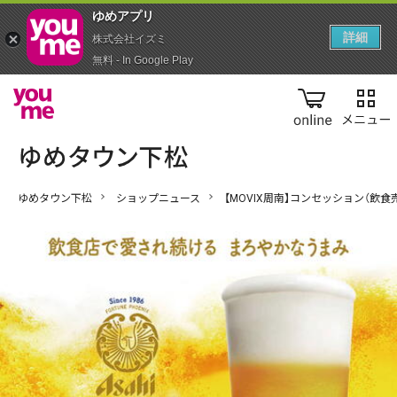
ゆめアプ‪リ‬
詳細
株式会社イズミ
無料 - In Google Play
online
ゆめタウン下松
ショップニュース
【MOVIX周南】コンセッション（飲食