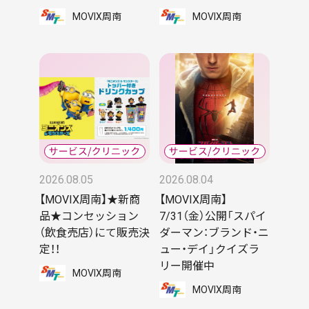
MOVIX周南
MOVIX周南
2026.08.05
2026.08.04
【MOVIX周南】★新商
【MOVIX周南】
品★コンセッション
7/31（金）公開「スパイ
（飲食売店）にて販売決
ダーマン：ブランド・ニ
定！！
ュー・デイ」クイズラ
リー開催中
MOVIX周南
MOVIX周南