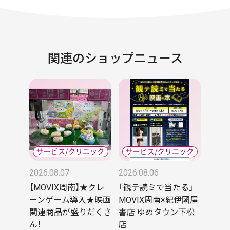
関連のショップニュース
2026.08.07
2026.08.06
【MOVIX周南】★クレ
「観テ読ミで当たる」
ーンゲーム導入★映画
MOVIX周南×紀伊國屋
関連商品が盛りだくさ
書店 ゆめタウン下松
ん！
店