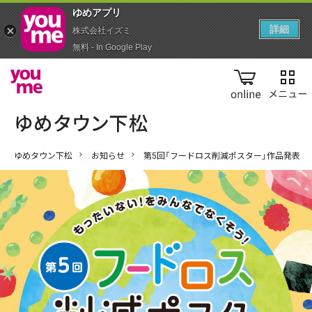
ゆめアプ‪リ‬
詳細
株式会社イズミ
無料 - In Google Play
online
ゆめタウン下松
お知らせ
第5回「フードロス削減ポスター」作品発表