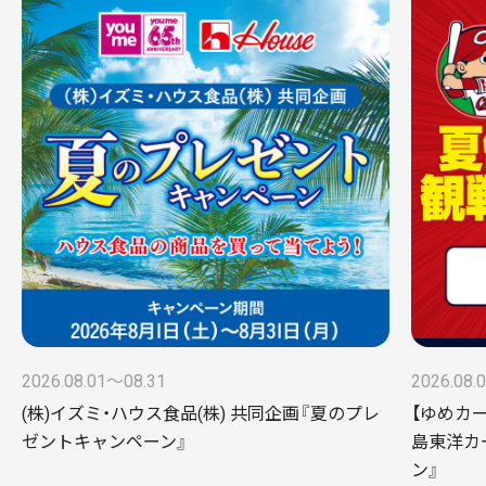
2026.08.01〜08.31
2026.08.
(株)イズミ・ハウス食品(株) 共同企画『夏のプレ
【ゆめカ
ゼントキャンペーン』
島東洋カ
ン』