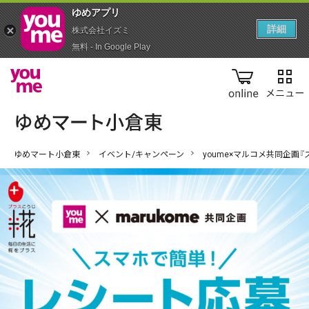
ゆめアプ‪リ‬
詳細
株式会社イズミ
無料 - In Google Play
online
ゆめマート小倉東
イベント/キャンペーン
youme×マルコメ共同企画