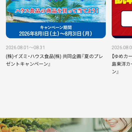
2026.08.01〜08.31
2026.08.
(株)イズミ・ハウス食品(株) 共同企画『夏のプレ
【ゆめカ
ゼントキャンペーン』
島東洋カ
ン』