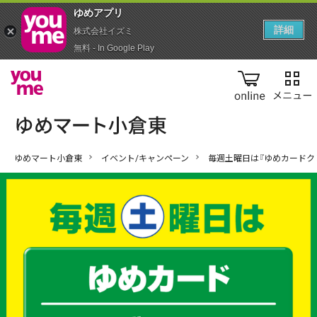
ゆめアプ‪リ‬
詳細
株式会社イズミ
無料 - In Google Play
online
ゆめマート小倉東
イベント/キャンペーン
毎週土曜日は『ゆめカードク