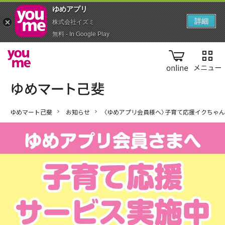
ゆめアプ‪リ‬
詳細
株式会社イズミ
無料 - In Google Play
online
ゆめマート己斐
お知らせ
〈ゆめアプリ会員様へ〉子育て応援イクちゃ