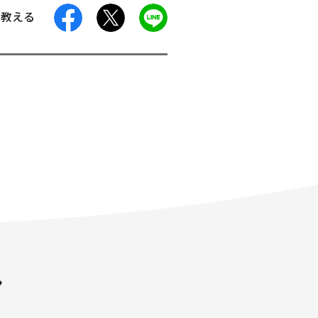
facebook
X
LINE
に教える
ン