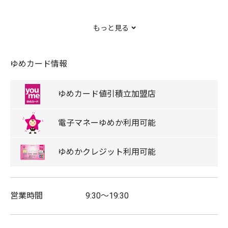
いちばん香りがいい焙煎したての豆を、
もっと見る
そのままドリップパックにした、
ゆめカード情報
オアシス珈琲の『コーヒービーンズバック』を
ゆめカード
値引積立
加盟店
電子マネー
ゆめか
利用可能
お試しください。
ゆめか
クレジット
利用可能
取扱商品
コーヒー
営業時間
9:30～19:30
ソフトクリーム