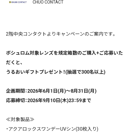
CHUO CONTACT
2
階中央コンタクトよりキャンペーンのご案内です。
ボシュロム対象レンズを規定箱数のご購入
+
ご応募いた
だくと、
うるおいギフトプレゼント！
(
抽選で
300
名以上
)
企画期間：
2026
年
6
月
1
日
(
月
)
～
8
月
31
日
(
月
)
応募締切：
2026
年
9
月
10
日
(
木
)23
：
59
まで
≪
対象製品
≫
・アクアロックスワンデー
UV
シン
(30
枚入り
)