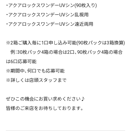
・アクアロックスワンデー
UV
シン
(90
枚入り
)
・アクアロックスワンデー
UV
シン乱視用
・アクアロックスワンデー
UV
シン遠近両用
※
2
箱ご購入毎に
1
口申し込み可能
(90
枚パックは
3
箱換算
)
例：
30
枚パック
4
箱の場合は
2
口、
90
枚パック
4
箱の場合
は
6
口応募可能
※期間中、何口でも応募可能
※詳しくは店頭スタッフまで
ぜひこの機会にお買い求めください♪
皆様のご来店をお待ちしております。