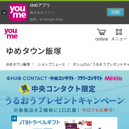
ゆめアプ‪リ‬
詳細
株式会社イズミ
無料 - In Google Play
online
ゆめタウン飯塚
ショップニュース
ボシュロム「うるおうプレゼントキャ