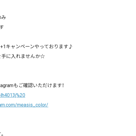
のみ
す
ども2+1キャンペーンやっております♪
を手に入れませんか
☆
tagram
もご確認いただけます！
@blh4013j%20
ram.com/measis_color/
す。