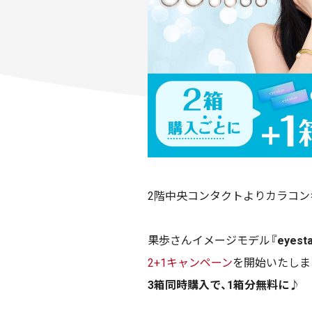
2
階中央コンタクトよりカラコン
果歩さんイメージモデル
『
eyesta
2+1
キャンペーン
を開始いたしま
3
箱同時購入で、
1
箱分無料に♪