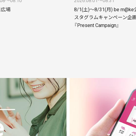
.08〜08.10
2026.08.01〜08.31
日広場
8/1(土)～8/31(月) be m@
スタグラムキャンペーン企
『Present Campaign』