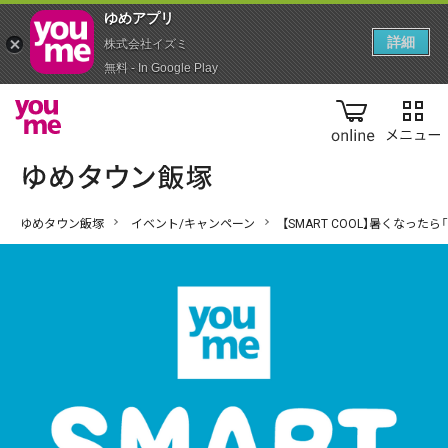
ゆめアプ‪リ‬
詳細
株式会社イズミ
無料 - In Google Play
online
ゆめタウン飯塚
イベント/キャンペーン
【SMART COOL】暑くなっ