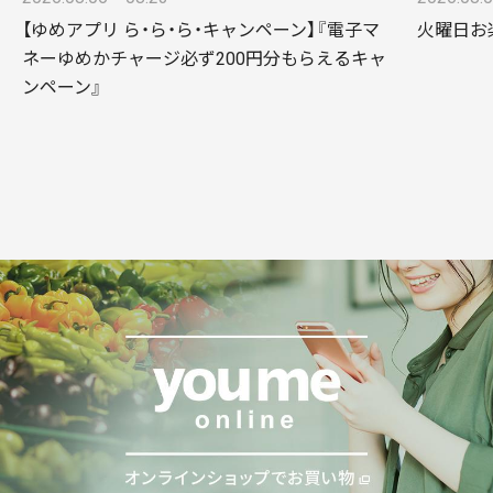
【ゆめアプリ ら・ら・ら・キャンペーン】『電子マ
火曜日お
ネーゆめかチャージ必ず200円分もらえるキャ
ンペーン』