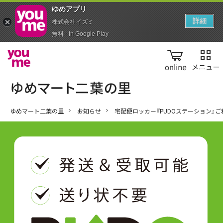
ゆめアプ‪リ‬
詳細
株式会社イズミ
無料 - In Google Play
online
ゆめマート二葉の里
お知らせ
宅配便ロッカー『PUDOステーション』