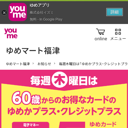
ゆめアプ‪リ‬
詳細
株式会社イズミ
無料 - In Google Play
online
ゆめマート福津
お知らせ
毎週木曜日は「ゆめかプラス・クレジットプラ