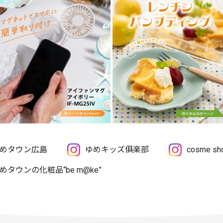
めタウン広島
ゆめキッズ俱楽部
cosme 
めタウンの化粧品“be m@ke”