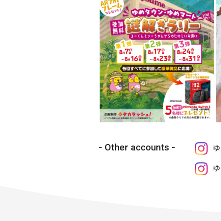
Other accounts
ゆ
ゆ