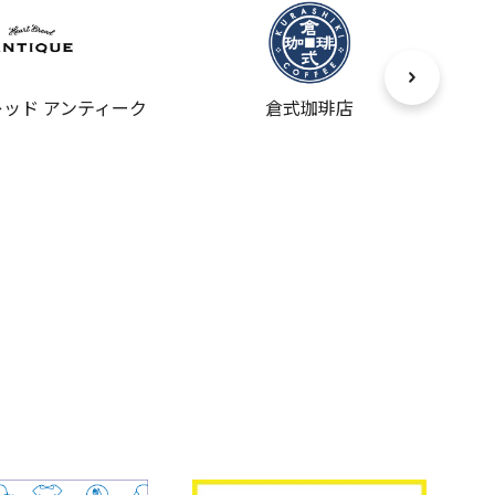
ッド アンティーク
倉式珈琲店
ベ