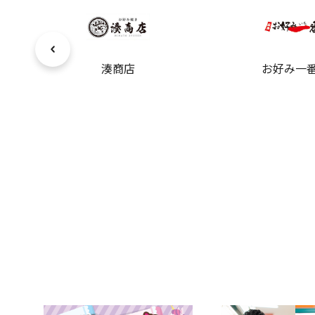
ム
湊商店
お好み一