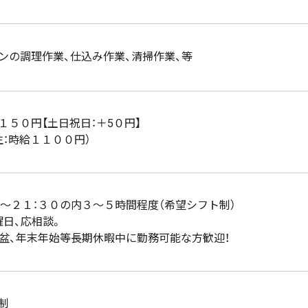
ンの調理作業、仕込み作業、清掃作業、等
１５０円【土日祝日：＋5０円】
生：時給１１００円）
０～２１：３０の内３～５時間程度（希望シフト制）
曜日、応相談。
お盆、年末年始等長期休暇中に勤務可能な方歓迎！
制