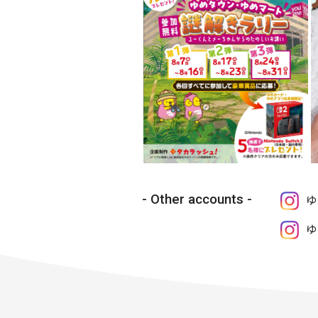
Other accounts
ゆ
ゆ