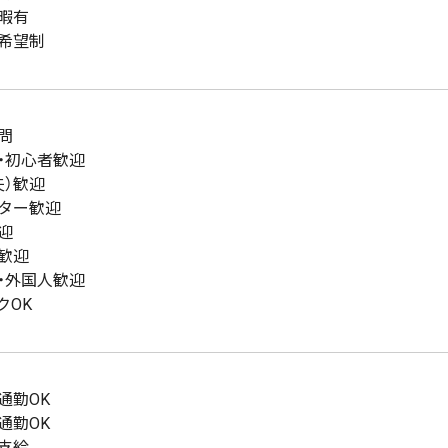
暇有
希望制
問
・初心者歓迎
夫）歓迎
ター歓迎
迎
歓迎
・外国人歓迎
クOK
通勤OK
通勤OK
支給