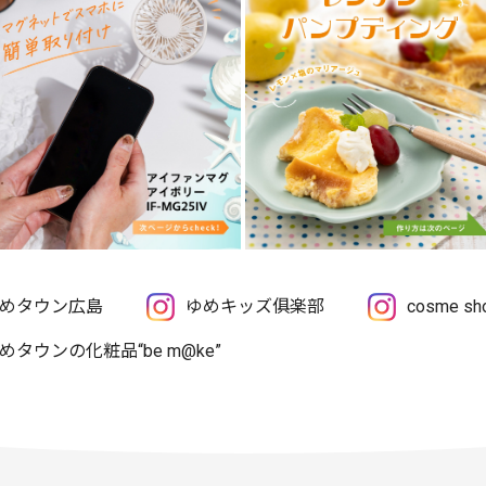
めタウン広島
ゆめキッズ俱楽部
cosme 
めタウンの化粧品“be m@ke”