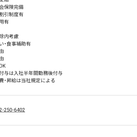
会保険完備
割引制度有
用有
除内考慮
い・食事補助有
由
由
OK
付与は入社半年間勤務後付与
費・昇給は当社規定による
2-250-6402