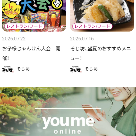
2026.07.22
2026.07.16
お子様じゃんけん大会 開
そじ坊、盛夏のおすすめメニ
催！
ュー！
そじ坊
そじ坊