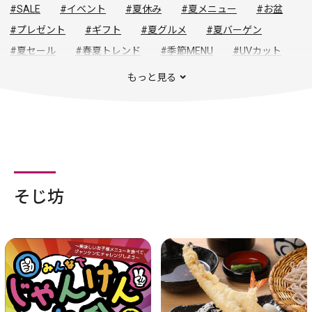
#SALE
#イベント
#夏休み
#夏メニュー
#お盆
#プレゼント
#ギフト
#夏グルメ
#夏バーゲン
#夏セール
#春夏トレンド
#季節MENU
#UVカット
#生活雑貨
#夏の旅
#夏物セール
#セール
もっと見る
そじ坊