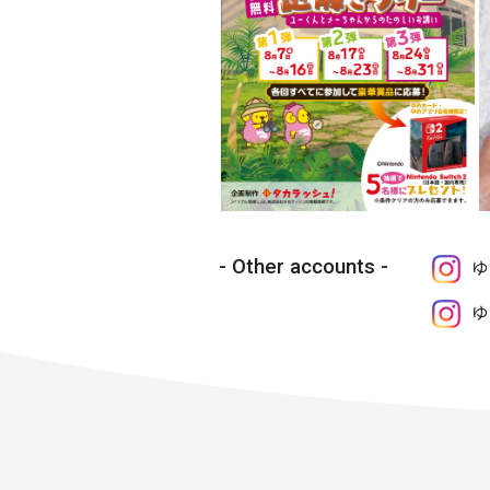
Other accounts
ゆ
ゆ