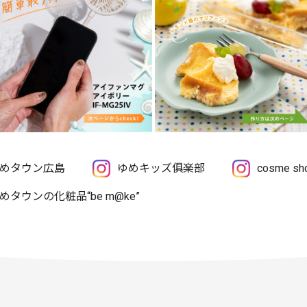
めタウン広島
ゆめキッズ俱楽部
cosme 
めタウンの化粧品“be m@ke”