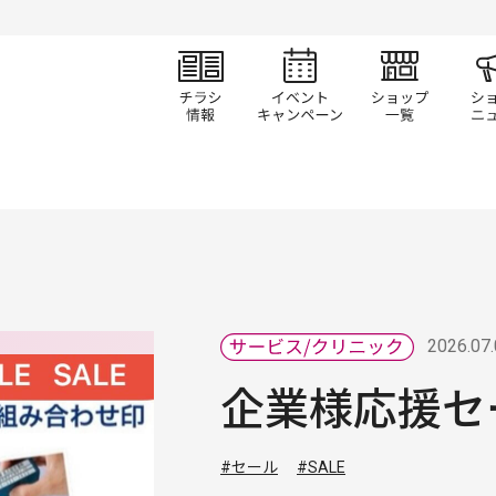
チラシ情報
イベント/キャン
ショ
2026.07
企業様応援セ
#セール
#SALE